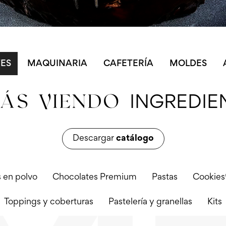
TES
MAQUINARIA
CAFETERÍA
MOLDES
TÁS VIENDO
INGREDIE
Descargar
catálogo
 en polvo
Chocolates Premium
Pastas
Cookies
Toppings y coberturas
Pastelería y granellas
Kits