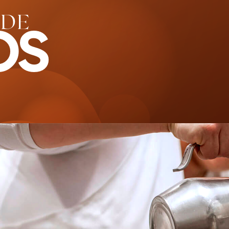
 DE
OS