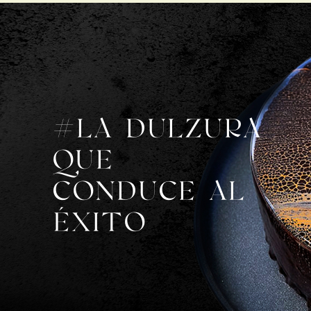
#LA DULZURA
QUE
CONDUCE AL
ÉXITO